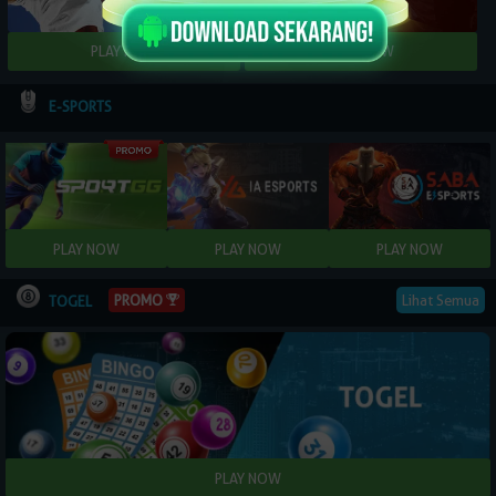
E-SPORTS
PROMO
Lihat Semua
TOGEL