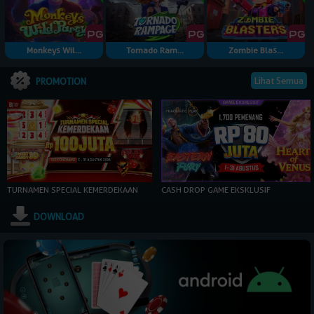
Monkeys Wil...
Tornado Ram...
Zombie Blas...
Lihat Semua
PROMOTION
TURNAMEN SPECIAL KEMERDEKAAN
CASH DROP GAME EKSKLUSIF
DOWNLOAD