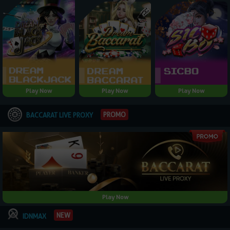
Play Now
Play Now
Play Now
PROMO
BACCARAT LIVE PROXY
Play Now
NEW
IDNMAX